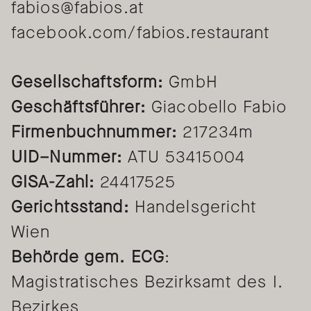
fabios@fabios.at
facebook.com/fabios.restaurant
Gesellschaftsform:
GmbH
Geschäftsführer:
Giacobello Fabio
Firmenbuchnummer:
217234m
UID–Nummer:
ATU 53415004
GISA-Zahl:
24417525
ESSEN MIT
Gerichtsstand:
Handelsgericht
CHARAKTER
Wien
Behörde gem. ECG
:
Magistratisches Bezirksamt des I.
Bezirkes